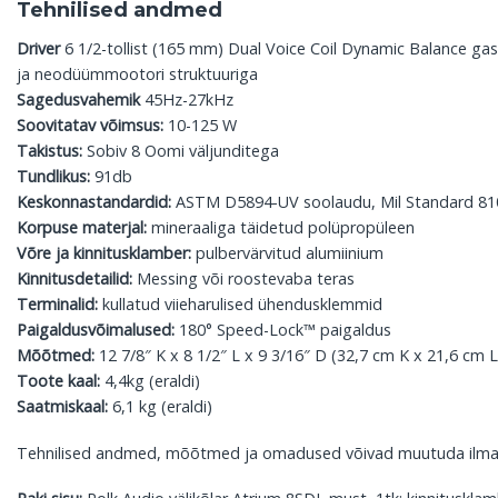
Tehnilised andmed
Driver
6 1/2-tollist (165 mm) Dual Voice Coil Dynamic Balance ga
ja neodüümmootori struktuuriga
Sagedusvahemik
45Hz-27kHz
Soovitatav võimsus:
10-125 W
Takistus:
Sobiv 8 Oomi väljunditega
Tundlikus:
91db
Keskonnastandardid:
ASTM D5894-UV soolaudu, Mil Standard 810 i
Korpuse materjal:
mineraaliga täidetud polüpropüleen
Võre ja kinnitusklamber:
pulbervärvitud alumiinium
Kinnitusdetailid:
Messing või roostevaba teras
Terminalid:
kullatud viieharulised ühendusklemmid
Paigaldusvõimalused:
180° Speed-Lock™ paigaldus
Mõõtmed:
12 7/8″ K x 8 1/2″ L x 9 3/16″ D (32,7 cm K x 21,6 cm 
Toote kaal:
4,4kg (eraldi)
Saatmiskaal:
6,1 kg (eraldi)
Tehnilised andmed, mõõtmed ja omadused võivad muutuda ilma