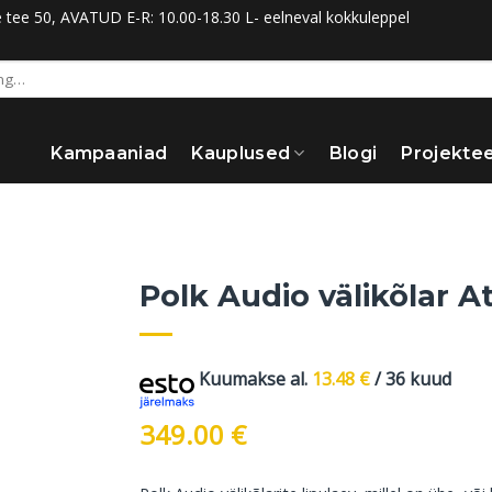
ee 50, AVATUD E-R: 10.00-18.30 L- eelneval kokkuleppel
Kampaaniad
Kauplused
Blogi
Projektee
Polk Audio välikõlar A
Kuumakse al.
13.48
€
/ 36 kuud
349.00
€