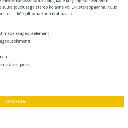
õi kahekordse sissendi lüliti ning kahe kõrgsageduselemendi
 suure jõudlusega stereo kõlarina või L/R stereopaarina. Nüüd
imustes – kõikjalt oma kodu ümbrusest.
ist madalasageduselement
gsageduselementi
rina
ama bassi jaoks
s
Lisa korvi