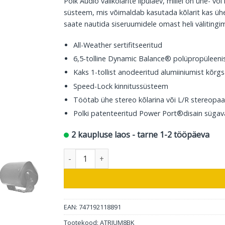
Polk Audio välikõlarite lipulaev, millel on ühe- v
süsteem, mis võimaldab kasutada kõlarit kas ühe
saate nautida siseruumidele omast heli väliting
All-Weather sertifitseeritud
6,5-tolline Dynamic Balance® polüpropüleen
Kaks 1-tollist anodeeritud alumiiniumist kõr
Speed-Lock kinnitussüsteem
Töötab ühe stereo kõlarina või L/R stereopaa
Polki patenteeritud Power Port®disain sügav
2 kaupluse laos - tarne 1-2 tööpäeva
Polk Audio välikõlar Atrium 8SDI, must, 1tk kogu
EAN: 747192118891
Tootekood:
ATRIUM8BK