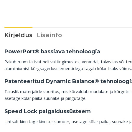
Kirjeldus
Lisainfo
PowerPort® bassiava tehnoloogia
Pakub ruumitäitvat heli välitingimustes, verandal, talveaias või t
alumiiniumist kõrgsageduselementidega tagab kõlar lisaks võimsa
Patenteeritud Dynamic Balance® tehnoloogi
Täiuslik materjalide sooritus, mis kõrvaldab madalate ja kõrgetel 
asetage kõlar paika suunake ja pingutage.
Speed Lock paigaldussüsteem
Lihtsalt kinnitage kinnitusklamber, asetage kõlar paika, suunake j