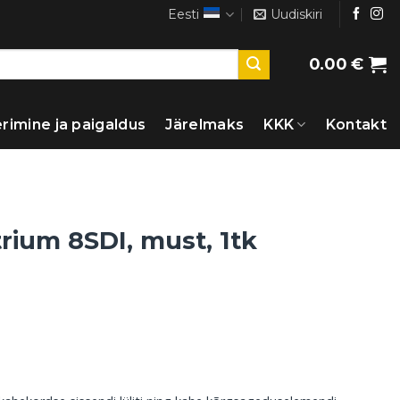
Eesti
Uudiskiri
0.00
€
rimine ja paigaldus
Järelmaks
KKK
Kontakt
trium 8SDI, must, 1tk