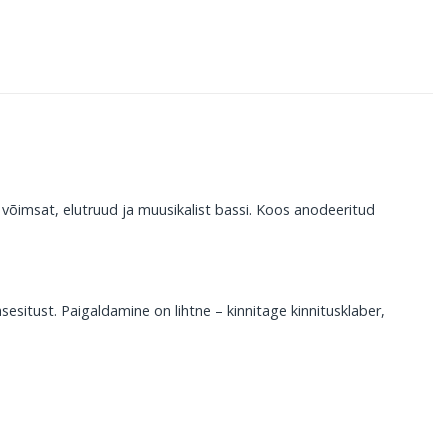
B võimsat, elutruud ja muusikalist bassi. Koos anodeeritud
esitust. Paigaldamine on lihtne – kinnitage kinnitusklaber,