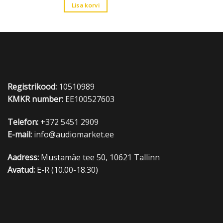
813.00 €.
799.00 €.
Lisa korvi
Registrikood:
10510989
KMKR number:
EE100527603
Telefon:
+372 5451 2909
E-mail:
info@audiomarket.ee
Aadress:
Mustamäe tee 50, 10621 Tallinn
Avatud:
E-R (10.00-18.30)