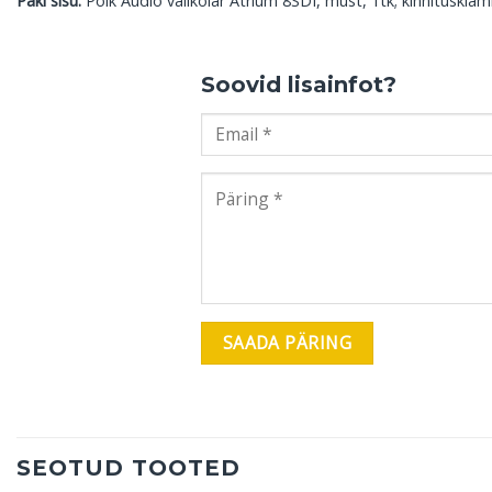
Paki sisu:
Polk Audio välikõlar Atrium 8SDI, must, 1tk; kinnituskla
Soovid lisainfot?
SEOTUD TOOTED