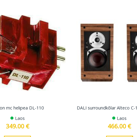
on mc helipea DL-110
DALI surroundkõlar Alteco C-1
Laos
Laos
349.00
€
466.00
€