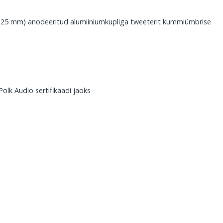
t (25 mm) anodeeritud alumiiniumkupliga tweeterit kummiümbrise
lk Audio sertifikaadi jaoks