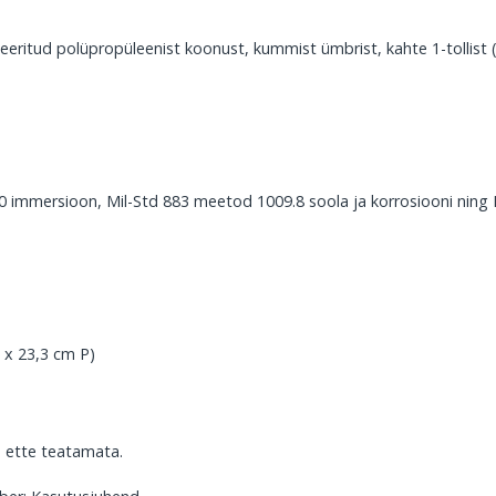
seeritud polüpropüleenist koonust, kummist ümbrist, kahte 1-tollis
mmersioon, Mil-Std 883 meetod 1009.8 soola ja korrosiooni ning Po
L x 23,3 cm P)
 ette teatamata.