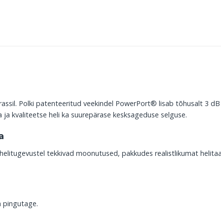
errassil. Polki patenteeritud veekindel PowerPort® lisab tõhusalt 3 d
 ja kvaliteetse heli ka suurepärase kesksageduse selguse.
a
helitugevustel tekkivad moonutused, pakkudes realistlikumat helitaas
a pingutage.