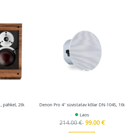
, pähkel, 2tk
Denon Pro 4″ süvistatav kõlar DN-104S, 1tk
Laos
214.00
€
Algne
99.00
€
Current
hind
price
oli:
is: