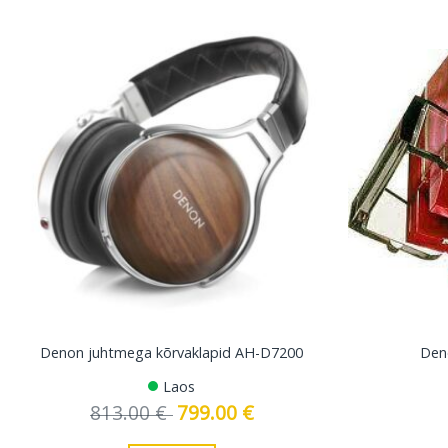
Denon juhtmega kõrvaklapid AH-D7200
Den
Laos
813.00
€
Algne
799.00
€
Current
hind
price
oli:
is: