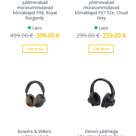
juhtmevabad
juhtmevabad
mürasummutavad
mürasummutavad
kõrvaklapid PX8, Royal
kõrvaklapid PX7 S2e, Cloud
Burgundy
Grey
Laos
Laos
499.00
€
Algne
399.00
€
Current
299.00
€
Algne
259.00
€
Curre
hind
price
hind
price
oli:
is:
oli:
is:
499.00 €.
399.00 €.
299.00 €.
259.0
Lisa korvi
Lisa korvi
Bowers & Wilkins
Denon juhtmega