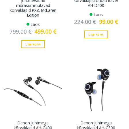
juhtmevabad
kõrvaklapid Urban Raver
mürasummutavad
AH-D400
kõrvaklapid PX8, McLaren
Laos
Edition
224.00
€
Algne
99.00
€
Curre
Laos
hind
price
oli:
is:
799.00
€
Algne
499.00
€
Current
224.00 €.
99.00 
hind
price
Lisa korvi
oli:
is:
799.00 €.
499.00 €.
Lisa korvi
Denon juhtmega
Denon juhtmega
kõrvaklapid AH-C400
kõrvaklapid AH-C300