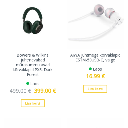
Bowers & Wilkins
AIWA juhtmega kõrvaklapid
juhtmevabad
ESTM-50USB-C, valge
mürasummutavad
Laos
kõrvaklapid PX8, Dark
Forest
16.99
€
Laos
Lisa korvi
499.00
€
Algne
399.00
€
Current
hind
price
oli:
is:
499.00 €.
399.00 €.
Lisa korvi