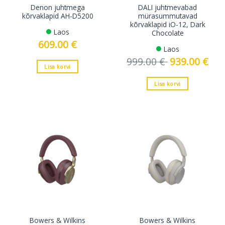
Denon juhtmega
DALI juhtmevabad
kõrvaklapid AH-D5200
mürasummutavad
kõrvaklapid iO-12, Dark
Laos
Chocolate
609.00
€
Laos
999.00
€
Algne
939.00
€
Curre
hind
price
Lisa korvi
oli:
is:
999.00 €.
939.0
Lisa korvi
Bowers & Wilkins
Bowers & Wilkins