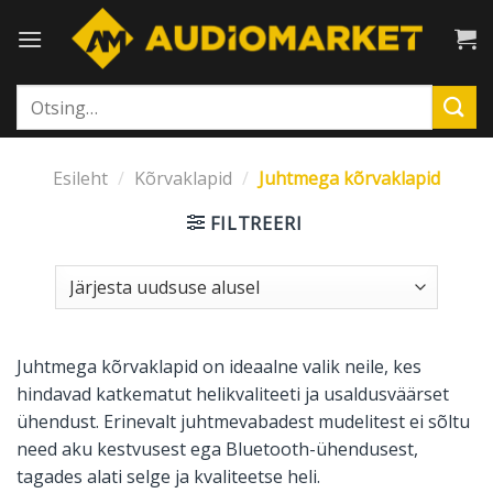
Skip
to
content
Otsi:
Esileht
/
Kõrvaklapid
/
Juhtmega kõrvaklapid
FILTREERI
Juhtmega kõrvaklapid on ideaalne valik neile, kes
hindavad katkematut helikvaliteeti ja usaldusväärset
ühendust. Erinevalt juhtmevabadest mudelitest ei sõltu
need aku kestvusest ega Bluetooth-ühendusest,
tagades alati selge ja kvaliteetse heli.