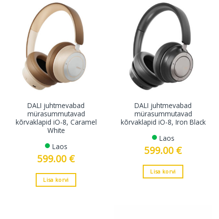
DALI juhtmevabad
DALI juhtmevabad
mürasummutavad
mürasummutavad
kõrvaklapid iO-8, Caramel
kõrvaklapid iO-8, Iron Black
White
Laos
Laos
599.00
€
599.00
€
Lisa korvi
Lisa korvi