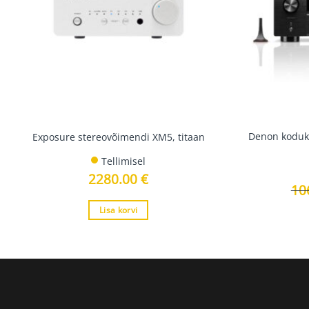
Denon koduki
Exposure stereovõimendi XM5, titaan
Tellimisel
2280.00
€
10
Lisa korvi