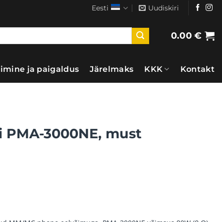
Eesti
Uudiskiri
0.00
€
imine ja paigaldus
Järelmaks
KKK
Kontakt
i PMA-3000NE, must