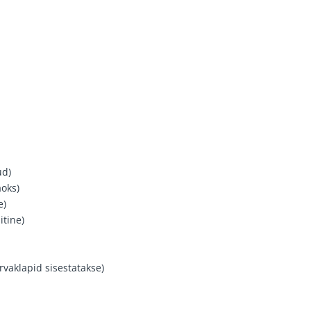
ud)
oks)
e)
itine)
õrvaklapid sisestatakse)