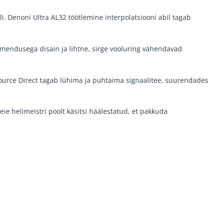
i. Denoni Ultra AL32 töötlemine interpolatsiooni abil tagab
õimendusega disain ja lihtne, sirge vooluring vähendavad
Source Direct tagab lühima ja puhtaima signaalitee, suurendades
ie helimeistri poolt käsitsi häälestatud, et pakkuda