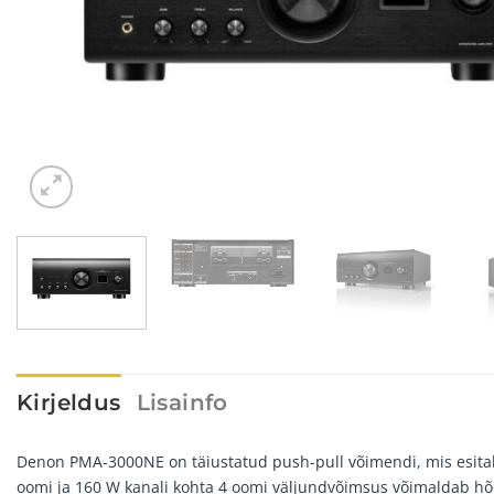
Kirjeldus
Lisainfo
Denon PMA-3000NE on täiustatud push-pull võimendi, mis esitab t
oomi ja 160 W kanali kohta 4 oomi väljundvõimsus võimaldab hõlp