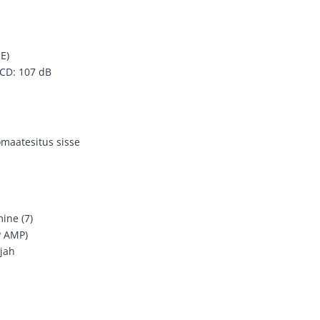
E)
CD: 107 dB
omaatesitus sisse
ine (7)
P AMP)
 jah