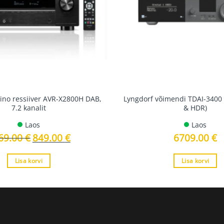
no ressiiver AVR-X2800H DAB,
Lyngdorf võimendi TDAI-3400
7.2 kanalit
& HDR)
Laos
Laos
69.00
€
Algne
849.00
€
Current
6709.00
€
hind
price
oli:
is:
1069.00 €.
849.00 €.
Lisa korvi
Lisa korvi