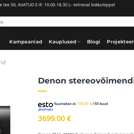
tee 50, AVATUD E-R: 10.00-18.30 L- eelneval kokkuleppel
Kampaaniad
Kauplused
Blogi
Projekteer
rid
Denon stereovõimend
Kuumakse al.
105.41
€
/ 60 kuud
3699.00
€