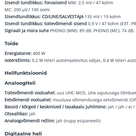
Sisendi tundlikkus: fonosisend
MM: 2,5 mV / 47 kohm
MC: 200 µV / 100 oomi
Sisendtundlikkus: CD/LINE/SALVESTAJA
135 mV / 19 kohm
Sisendi tundlikkus: toitevõimendi sisend
0,9 V / 47 kohm (EXT. PR
Signaali ja müra suhe
PHONO (MM): 89 dB, PHONO (MC): 74 dB, 
Toide
Energiatarve:
400 W
ooterežiimis:
0,2 W teleri automaatesitus väljas, 0,4 W teleri aut
Helifunktsioonid
Analoog
Heli
Toitevõimendi vooluahel:
uus UHC-MOS, ühe vajutusega tõmbam
Eelvõimendi vooluahel:
muutuva võimendusega eelvõimendi (O
Bassid / kõrged / keskmised / tasakaalu juhtimine:
jah / jah / ei /
Otseallikas:
jah
Analoogvõimendi režiim:
jah (nupp esipaneelil)
Digitaalne heli