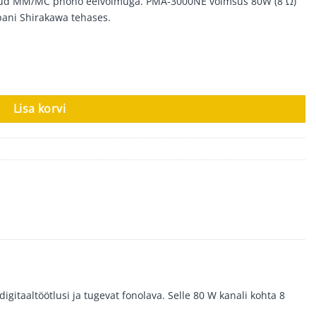
tud MM/MC phono eelvõimuga. PMA-3000NE võimsus 80W (8 Ω)
pani Shirakawa tehases.
s
Lisa korvi
itaaltöötlusi ja tugevat fonolava. Selle 80 W kanali kohta 8