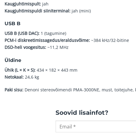
Kaugjuhtimispult:
jah
Kaugjuhtimispuldi siiniterminal:
jah (mini)
USB B
USB B (USB DAC):
1 (tagumine)
PCM-i diskreetimissagedus/eraldusvõime:
~384 kHz/32-bitine
DSD-heli voogesitus:
~11,2 MHz
Üldine
Ühik (L × K × S):
434 × 182 × 443 mm
Netokaal:
24,6 kg
Paki sisu:
Denoni stereovõimendi PMA-3000NE, must, toitejuhe, 
Soovid lisainfot?