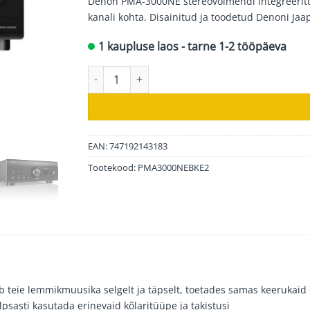
Denon PMA-3000NE stereovõimendi integreeri
kanali kohta. Disainitud ja toodetud Denoni Jaa
1 kaupluse laos - tarne 1-2 tööpäeva
Denon stereovõimendi PMA-3000NE, must kogu
EAN: 747192143183
Tootekood:
PMA3000NEBKE2
eie lemmikmuusika selgelt ja täpselt, toetades samas keerukaid dig
sasti kasutada erinevaid kõlaritüüpe ja takistusi