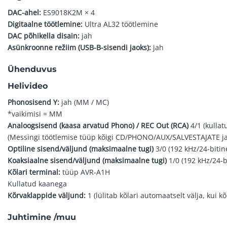
DAC-ahel:
ES9018K2M × 4
Digitaalne töötlemine:
Ultra AL32 töötlemine
DAC põhikella disain:
jah
Asünkroonne režiim (USB-B-sisendi jaoks):
jah
Ühenduvus
Helivideo
Phonosisend Y:
jah (MM / MC)
*vaikimisi = MM
Analoogsisend (kaasa arvatud Phono) / REC Out (RCA)
4/1 (kullat
(Messingi töötlemise tüüp kõigi CD/PHONO/AUX/SALVESTAJATE ja
Optiline sisend/väljund (maksimaalne tugi)
3/0 (192 kHz/24-bitin
Koaksiaalne sisend/väljund (maksimaalne tugi)
1/0 (192 kHz/24-b
Kõlari terminal:
tüüp AVR-A1H
Kullatud kaanega
Kõrvaklappide väljund:
1 (lülitab kõlari automaatselt välja, kui k
Juhtimine /muu