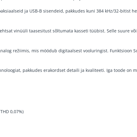
aksiaalseid ja USB-B sisendeid, pakkudes kuni 384 kHz/32-bitist hel
htsat vinüüli taasesitust sõltumata kasseti tüübist. Selle suure v
nalog režiimis, mis möödub digitaalsest vooluringist. Funktsioon 
loogiat, pakkudes erakordset detaili ja kvaliteeti. Iga toode on me
 THD 0,07%)