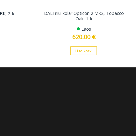
DALI riiulikõlar Opticon 2 MK2, Tobacco
5BK, 2tk
Oak, 1tk
Laos
620.00
€
Lisa korvi