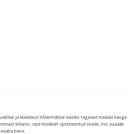
assikõlar ja klaaskiust kõlarimähise kandur tagavad madala kaoga
remast kõlarist, vaid hoolikalt optimeeritud seade, mis suudab
tevaba bassi.