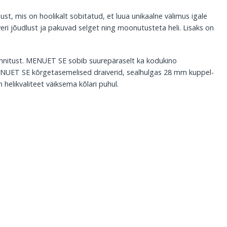
st, mis on hoolikalt sobitatud, et luua unikaalne välimus igale
eri jõudlust ja pakuvad selget ning moonutusteta heli. Lisaks on
kinnitust. MENUET SE sobib suurepäraselt ka kodukino
MENUET SE kõrgetasemelised draiverid, sealhulgas 28 mm kuppel-
helikvaliteet väiksema kõlari puhul.