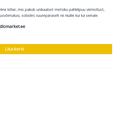
 kõlar, mis pakub unikaalset metsiku pähklipuu viimistlust,
õimalusi, sobides suurepäraselt nii riiulile kui ka seinale.
diomarket.ee
ss, 2tk kogus
Lisa korvi