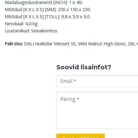
Madalsagedusdraiverid [INCH]: 1 x 4½
Mõõdud [K X L X S] [MM]: 250 x 150 x 230
Mõõdud [K X L X S] [TOLL]: 9,8 x 5,9 x 9,0
Netokaal: 4,0 kg
Lisatarvikud: Seinakinnitus
Paki sisu:
DALI riiulikõlar Menuet SE, Wild Walnut High Gloss, 2tk,
Soovid lisainfot?