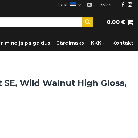
Eesti
Uudiskiri
0.00
€
rimine ja paigaldus
Järelmaks
KKK
Kontakt
t SE, Wild Walnut High Gloss,