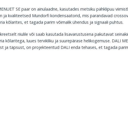
 MENUET SE paar on ainulaadne, kasutades metsiku pähklipuu viimistlu
 on ja kvaliteetsed Mundorfi kondensaatorid, mis parandavad crossov
ria kõlarites, et tagada parim võimalik ühendus ja signaali puhtus.
eetselt riiulile või saab kasutada lisavarustusena pakutavat seina
ia kõlaritega, luues tervikliku ja suurepärase helikogemuse. DALI 
st ja täpsust, on projekteeritud DALI enda tehases, et tagada parim 