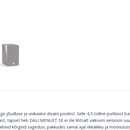
õudluse ja unikaalse disaini poolest. Selle 4,5-tolline puitkiust b
, täpset heli. DALI MENUET SE ei ole lihtsalt väiksem versioon suu
lseid kõrgeid sagedusi, pakkudes samal ajal rikkalikku ja moonutus