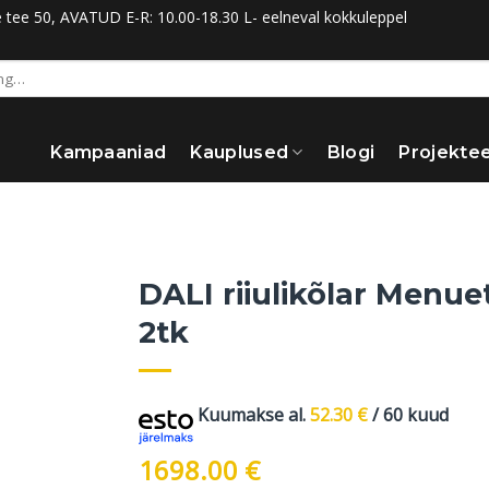
ee 50, AVATUD E-R: 10.00-18.30 L- eelneval kokkuleppel
Kampaaniad
Kauplused
Blogi
Projektee
DALI riiulikõlar Menue
2tk
Kuumakse al.
52.30
€
/ 60 kuud
1698.00
€