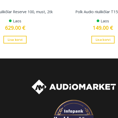
iulikõlar Reserve 100, must, 2tk
Polk Audio riiulikõlar T1
Laos
Laos
629.00
€
149.00
€
Lisa korvi
Lisa korvi