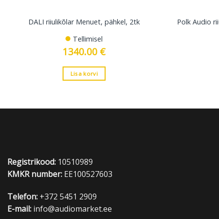
DALI riiulikõlar Menuet, pähkel, 2tk
Polk Audio ri
Tellimisel
1340.00
€
Lisa korvi
Registrikood:
10510989
KMKR number:
EE100527603
Telefon:
+372 5451 2909
E-mail:
info@audiomarket.ee