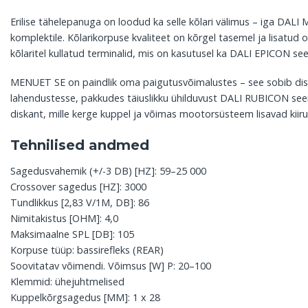
Erilise tähelepanuga on loodud ka selle kõlari välimus – iga DALI
komplektile. Kõlarikorpuse kvaliteet on kõrgel tasemel ja lisatud
kõlaritel kullatud terminalid, mis on kasutusel ka DALI EPICON see
MENUET SE on paindlik oma paigutusvõimalustes – see sobib diskr
lahendustesse, pakkudes täiuslikku ühilduvust DALI RUBICON seer
diskant, mille kerge kuppel ja võimas mootorsüsteem lisavad kiiru
Tehnilised andmed
Sagedusvahemik (+/-3 DB) [HZ]: 59–25 000
Crossover sagedus [HZ]: 3000
Tundlikkus [2,83 V/1M, DB]: 86
Nimitakistus [OHM]: 4,0
Maksimaalne SPL [DB]: 105
Korpuse tüüp: bassirefleks (REAR)
Soovitatav võimendi. Võimsus [W] P: 20–100
Klemmid: ühejuhtmelised
Kuppelkõrgsagedus [MM]: 1 x 28