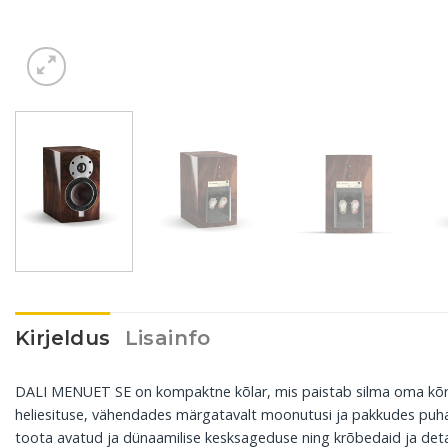
Kirjeldus
Lisainfo
DALI MENUET SE on kompaktne kõlar, mis paistab silma oma kõrge j
heliesituse, vähendades märgatavalt moonutusi ja pakkudes puhast
toota avatud ja dünaamilise kesksageduse ning krõbedaid ja detai